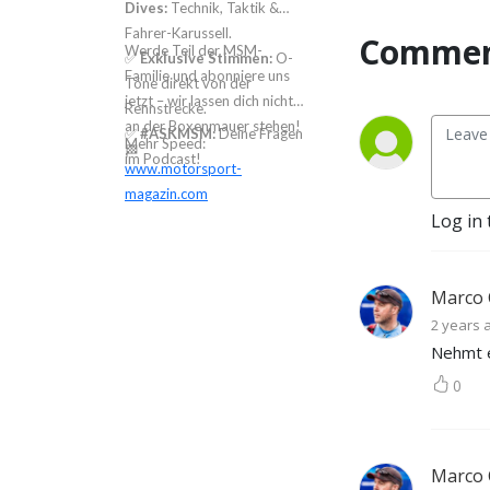
Dives:
Technik, Taktik &
Fahrer-Karussell.
Comment
Werde Teil der MSM-
✅
Exklusive Stimmen:
O-
Familie und abonniere uns
Töne direkt von der
jetzt – wir lassen dich nicht
Rennstrecke.
an der Boxenmauer stehen!
✅
#ASKMSM:
Deine Fragen
Mehr Speed:
🏁
im Podcast!
www.motorsport-
magazin.com
Log in 
Marco 
2 years 
Nehmt e
0
Marco 