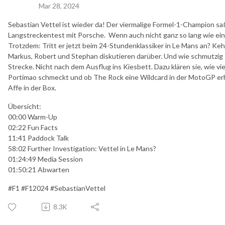
Mar 28, 2024
Sebastian Vettel ist wieder da! Der viermalige Formel-1-Champion s
Langstreckentest mit Porsche. Wenn auch nicht ganz so lang wie ein
Trotzdem: Tritt er jetzt beim 24-Stundenklassiker in Le Mans an? Kehrt
Markus, Robert und Stephan diskutieren darüber. Und wie schmutzig R
Strecke. Nicht nach dem Ausflug ins Kiesbett. Dazu klären sie, wie vi
Portimao schmeckt und ob The Rock eine Wildcard in der MotoGP erh
Affe in der Box.
Übersicht:
00:00 Warm-Up
02:22 Fun Facts
11:41 Paddock Talk
58:02 Further Investigation: Vettel in Le Mans?
01:24:49 Media Session
01:50:21 Abwarten
#F1 #F12024 #SebastianVettel
8.3K