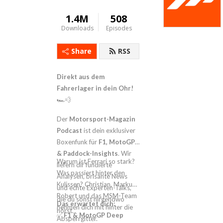
1.4M
508
Downloads
Episodes
Share
RSS
Direkt aus dem
Fahrerlager in dein Ohr!
🏎️💨
Der
Motorsport-Magazin
Podcast
ist dein exklusiver
Boxenfunk für
F1, MotoGP
& Paddock-Insights
. Wir
Warum ist Ferrari so stark?
liefern dir fundierte
Was passiert hinter den
Analysen, brisante News
Kulissen? Christian, Markus,
und echte Experten-Talks,
Robert und das MSM-Team
die du sonst nirgendwo
Das erwartet dich:
nehmen dich mit hinter die
hörst.
✅
F1 & MotoGP Deep
Absperrgitter.